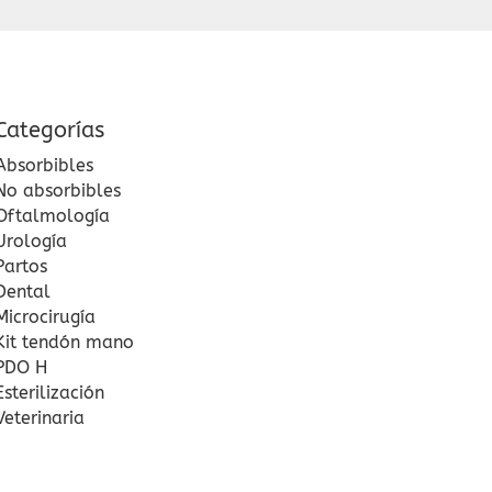
Categorías
Absorbibles
No absorbibles
Oftalmología
Urología
Partos
Dental
Microcirugía
Kit tendón mano
PDO H
Esterilización
Veterinaria