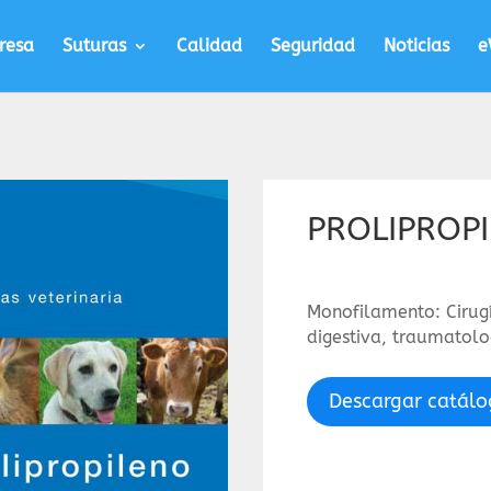
resa
Suturas
Calidad
Seguridad
Noticias
e
PROLIPROP
Monofilamento: Cirugí
digestiva, traumatolo
Descargar catál