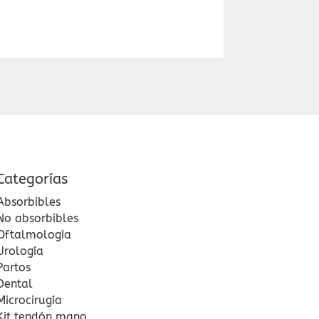
Categorías
Absorbibles
No absorbibles
Oftalmología
Urología
Partos
Dental
Microcirugía
Kit tendón mano