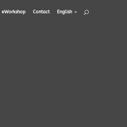
eWorkshop
Contact
English